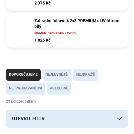
2 375 Kč
Zahradní fóliovník 2x3 PREMIUM s UV filtrem
bílý
MOMENTÁLNĚ NEDOSTUPNÉ
1 825 Kč
Ř
a
DOPORUČUJEME
NEJLEVNĚJŠÍ
NEJDRAŽŠÍ
z
e
NEJPRODÁVANĚJŠÍ
ABECEDNĚ
n
í
23
položek celkem
p
r
OTEVŘÍT FILTR
o
d
u