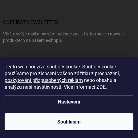
u
p
a
t
í
ODEBÍRAT NEWSLETTER
Vložte svůj e-mail a my vám budeme zasílat informace o nových
produktech na našem e-shopu.
E-MAIL
Tento web používá soubory cookie. Soubory cookie
používáme pro zlepšení vašeho zážitku z procházení,
poskytování přizpůsobených reklam
nebo obsahu a
analýzu naší návštěvnosti. Více informací
ZDE
.
Vložením e-mailu souhlasíte s
podmínkami ochrany osobních údajů
Přihlásit se
Nastavení
INFORMACE PRO VÁS
Souhlasím
Obchodní podmínky
Podmínky ochrany osobních údajů