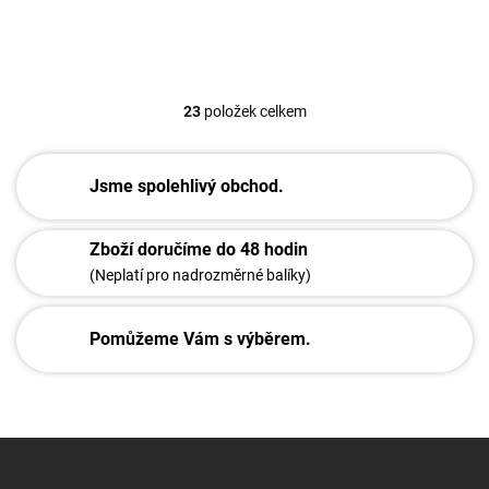
23
položek celkem
O
v
l
á
Jsme spolehlivý obchod.
d
a
c
Zboží doručíme do 48 hodin
í
(Neplatí pro nadrozměrné balíky)
p
r
v
Pomůžeme Vám s výběrem.
k
y
v
ý
p
Z
i
á
s