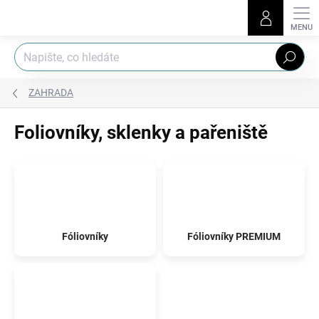
Přejít
na
obsah
Hledat
ZAHRADA
Foliovníky, sklenky a pařeniště
Fóliovníky
Fóliovníky PREMIUM