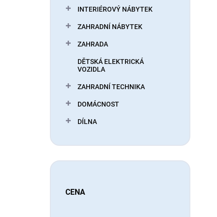
o
s
INTERIÉROVÝ NÁBYTEK
d
p
ZAHRADNÍ NÁBYTEK
u
r
k
o
ZAHRADA
t
d
ů
u
DĚTSKÁ ELEKTRICKÁ
VOZIDLA
k
t
ZAHRADNÍ TECHNIKA
ů
DOMÁCNOST
DÍLNA
CENA