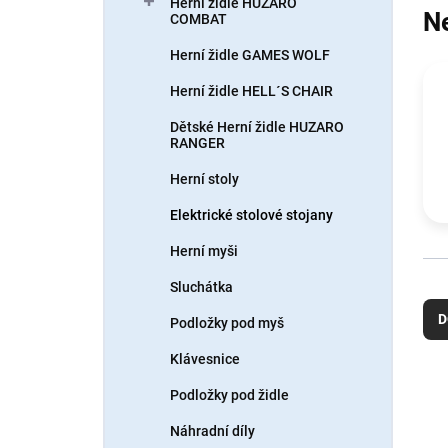
n
Herní židle HUZARO
N
COMBAT
í
p
Herní židle GAMES WOLF
a
n
Herní židle HELL´S CHAIR
e
Dětské Herní židle HUZARO
l
RANGER
Herní stoly
Elektrické stolové stojany
Herní myši
Ř
Sluchátka
a
D
Podložky pod myš
z
e
Klávesnice
n
V
Podložky pod židle
í
ý
N
p
p
Náhradní díly
r
i