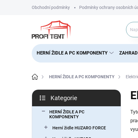
Přejít
Obchodní podmínky
Podmínky ochrany osobních ú
na
obsah
HERNÍ ŽIDLE A PC KOMPONENTY
ZAHRAD
Domů
HERNÍ ŽIDLE A PC KOMPONENTY
Elektr
P
E
Kategorie
o
Přeskočit
s
kategorie
Tyt
t
HERNÍ ŽIDLE A PC
KOMPONENTY
r
pra
a
Herní židle HUZARO FORCE
vyu
n