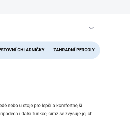
PRÁZDNÝ KOŠÍK
NÁKUPNÍ
KOŠÍK
ESTOVNÍ CHLADNIČKY
ZAHRADNÍ PERGOLY
DOMÁCNOS
edě nebo u stoje pro lepší a komfortnější
ípadech i další funkce, čímž se zvyšuje jejich