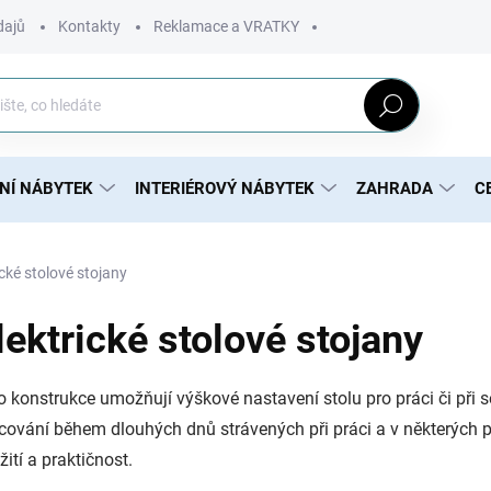
dajů
Kontakty
Reklamace a VRATKY
Hledat
NÍ NÁBYTEK
INTERIÉROVÝ NÁBYTEK
ZAHRADA
C
ické stolové stojany
lektrické stolové stojany
o konstrukce umožňují výškové nastavení stolu pro práci či při s
cování během dlouhých dnů strávených při práci a v některých př
žití a praktičnost.