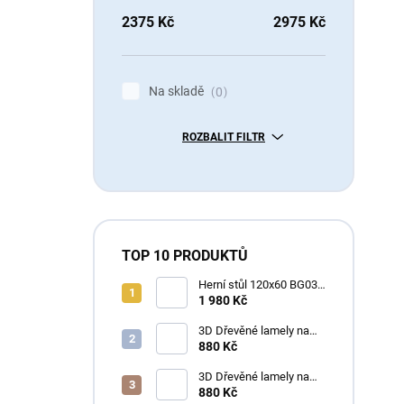
N
2375
Kč
2975
Kč
Na skladě
0
ROZBALIT FILTR
TOP 10 PRODUKTŮ
Herní stůl 120x60 BG03
Černý/Black
1 980 Kč
3D Dřevěné lamely na
zeď na filci 255x46cm -
880 Kč
ořech toskánský
3D Dřevěné lamely na
zeď na filci 255x46cm -
880 Kč