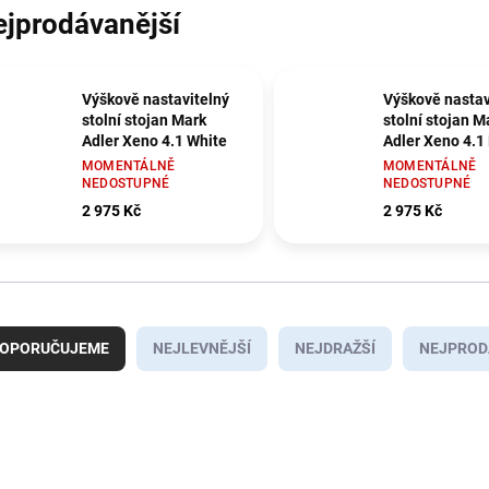
ejprodávanější
Výškově nastavitelný
Výškově nastav
stolní stojan Mark
stolní stojan M
Adler Xeno 4.1 White
Adler Xeno 4.1
MOMENTÁLNĚ
MOMENTÁLNĚ
NEDOSTUPNÉ
NEDOSTUPNÉ
2 975 Kč
2 975 Kč
OPORUČUJEME
NEJLEVNĚJŠÍ
NEJDRAŽŠÍ
NEJPROD
OVINKA
NOVINKA