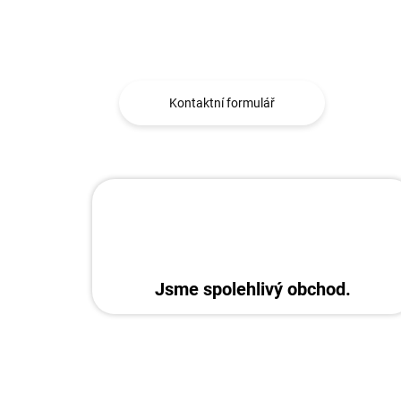
Máte otázku?
Obráťte se na nás.
Kontaktní formulář
Jsme spolehlivý obchod.