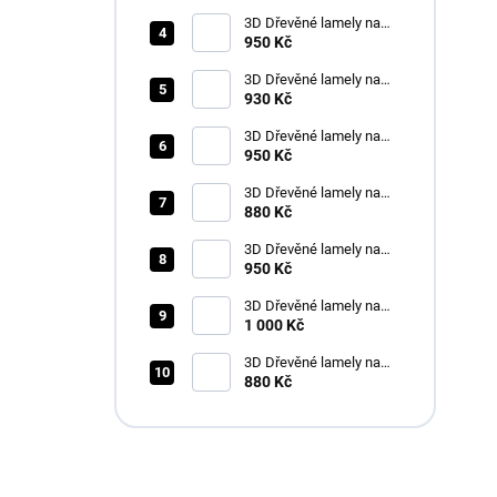
dub latte
3D Dřevěné lamely na
zeď na filci 275x46cm -
950 Kč
Dub Sluneční
3D Dřevěné lamely na
zeď na filci 255x46cm -
930 Kč
Černá
3D Dřevěné lamely na
zeď na filci 275x46cm -
950 Kč
jasan arktický
3D Dřevěné lamely na
zeď na filci 255x46cm -
880 Kč
jasan arktický
3D Dřevěné lamely na
zeď na filci 275x46cm -
950 Kč
Dub latte
3D Dřevěné lamely na
zeď na filci 275x46cm -
1 000 Kč
ořech toskánský
3D Dřevěné lamely na
zeď na filci 255x46cm -
880 Kč
Dub Sluneční