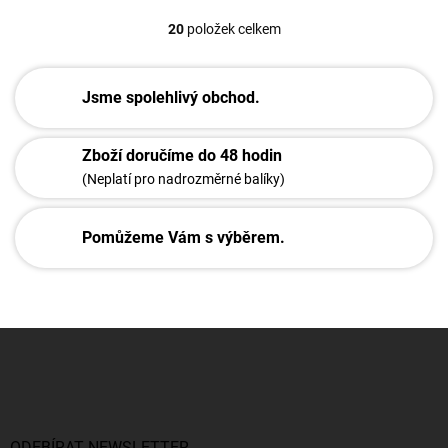
20
položek celkem
O
v
l
á
Jsme spolehlivý obchod.
d
a
c
Zboží doručíme do 48 hodin
í
(Neplatí pro nadrozměrné balíky)
p
r
v
Pomůžeme Vám s výběrem.
k
y
v
ý
p
Z
i
á
s
u
p
a
t
í
ODEBÍRAT NEWSLETTER