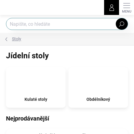
Přejít
na
obsah
Hledat
Stoly
Jídelní stoly
Kulaté stoly
Obdélníkový
Nejprodávanější