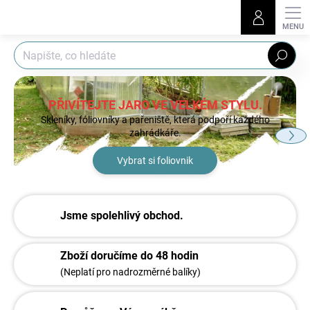
Přejít
na
obsah
Hledat
PŘIVÍTEJTE JARO VE VELKÉM STYLU.
Skleníky, fóliovníky a pařeniště, která podpoří každého
zahrádkáře.
Vybrat si foliovnik
O
Jsme spolehlivý obchod.
k
r
Zboží doručíme do 48 hodin
o
(Neplatí pro nadrozměrné balíky)
k
b