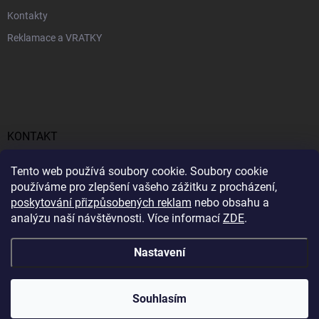
Kontakty
Reklamace a VRATKY
KONTAKT
obchod
@
profitent.cz
Tento web používá soubory cookie. Soubory cookie
používáme pro zlepšení vašeho zážitku z procházení,
+420770645768
poskytování přizpůsobených reklam
nebo obsahu a
analýzu naší návštěvnosti. Více informací
ZDE
.
https://www.facebook.com/profitent.sk/
Nastavení
Copyright 2026
Profitent.cz
. Všechna práva vyhrazena.
Souhlasím
Vytvořil Shoptet