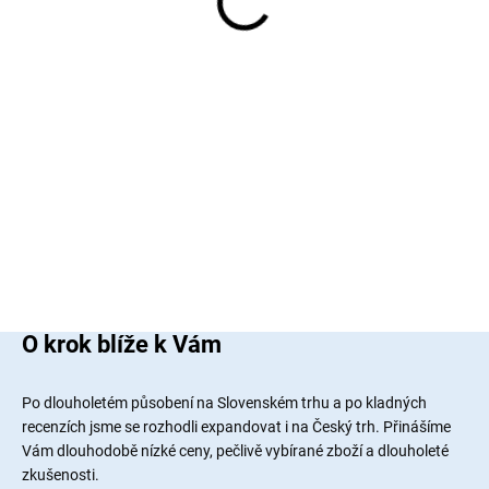
PÍSKOVIŠTĚ S LAVIČKAMI
120x120cm
+AGROTEXTILIE+KRYCÍ
1 625 Kč
PLACHTA
Do košíku
NEINPREGNOVANE !
O krok blíže k Vám
Po dlouholetém působení na Slovenském trhu a po kladných
recenzích jsme se rozhodli expandovat i na Český trh. Přinášíme
Vám dlouhodobě nízké ceny, pečlivě vybírané zboží a dlouholeté
zkušenosti.