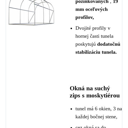
pozinkovaných
,
19
mm oceľových
profilov,
Dvojité profily v
hornej časti tunela
poskytujú
dodatočnú
stabilizáciu tunela.
Okná na suchý
zips s moskytiérou
tunel má 6 okien, 3 na
každej bočnej stene,
cez okná sa do