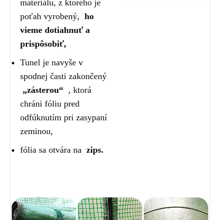
materiálu, z ktorého je
poťah vyrobený,
ho
vieme dotiahnuť a
prispôsobiť,
Tunel je navyše v
spodnej časti zakončený
„zásterou“
, ktorá
chráni fóliu pred
odfúknutím pri zasypaní
zeminou,
fólia sa otvára na
zips.