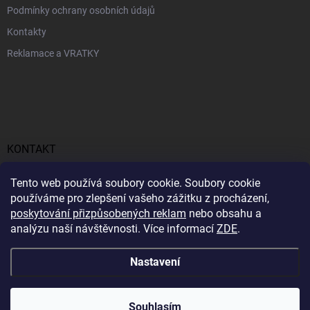
Podmínky ochrany osobních údajů
Kontakty
Reklamace a VRATKY
KONTAKT
obchod
@
profitent.cz
Tento web používá soubory cookie. Soubory cookie
používáme pro zlepšení vašeho zážitku z procházení,
+420770645768
poskytování přizpůsobených reklam
nebo obsahu a
analýzu naší návštěvnosti. Více informací
ZDE
.
https://www.facebook.com/profitent.sk/
Nastavení
Copyright 2026
Profitent.cz
. Všechna práva vyhrazena.
Souhlasím