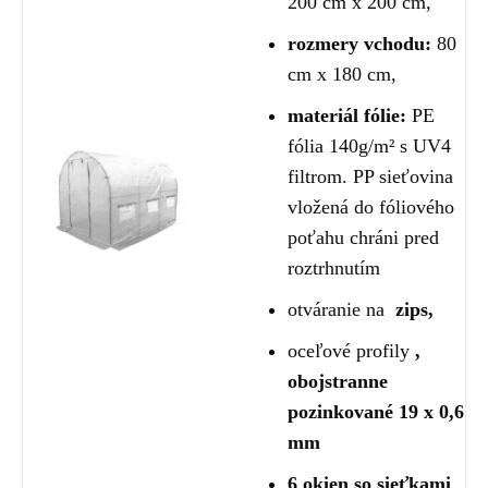
200 cm x 200 cm,
rozmery vchodu:
80
cm x 180 cm,
materiál fólie:
PE
fólia 140g/m² s UV4
filtrom. PP sieťovina
vložená do fóliového
poťahu chráni pred
roztrhnutím
otváranie na
zips,
oceľové profily
,
obojstranne
pozinkované 19 x 0,6
mm
6 okien so sieťkami