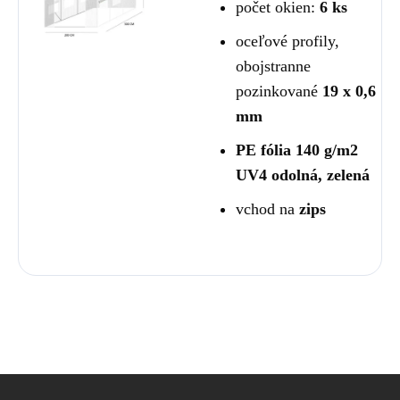
počet okien:
6 ks
oceľové profily,
obojstranne
pozinkované
19 x 0,6
mm
PE fólia 140 g/m2
UV4 odolná, zelená
vchod na
zips
Z