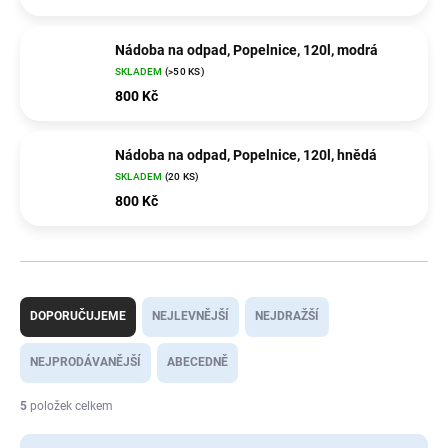
Nádoba na odpad, Popelnice, 120l, modrá
SKLADEM
(>50 KS)
800 Kč
Nádoba na odpad, Popelnice, 120l, hnědá
SKLADEM
(20 KS)
800 Kč
Ř
a
DOPORUČUJEME
NEJLEVNĚJŠÍ
NEJDRAŽŠÍ
z
e
NEJPRODÁVANĚJŠÍ
ABECEDNĚ
n
í
5
položek celkem
p
r