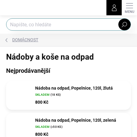
Přejít
na
obsah
Hledat
DOMÁCNOST
Nádoby a koše na odpad
Nejprodávanější
Nádoba na odpad, Popelnice, 120l, žlutá
SKLADEM
(18 KS)
800 Kč
Nádoba na odpad, Popelnice, 120l, zelená
SKLADEM
(>50 KS)
800 Kč