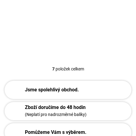
Herní židle HUZARO Force 4.7 WHITE RGB
3 050 Kč
Detail
7
položek celkem
O
v
l
á
Jsme spolehlivý obchod.
d
a
c
Zboží doručíme do 48 hodin
í
(Neplatí pro nadrozměrné balíky)
p
r
v
Pomůžeme Vám s výběrem.
k