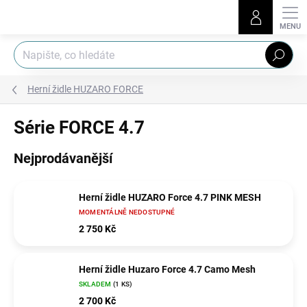
Přejít
na
obsah
Hledat
Herní židle HUZARO FORCE
Série FORCE 4.7
Nejprodávanější
Herní židle HUZARO Force 4.7 PINK MESH
MOMENTÁLNĚ NEDOSTUPNÉ
2 750 Kč
Herní židle Huzaro Force 4.7 Camo Mesh
SKLADEM
(1 KS)
2 700 Kč