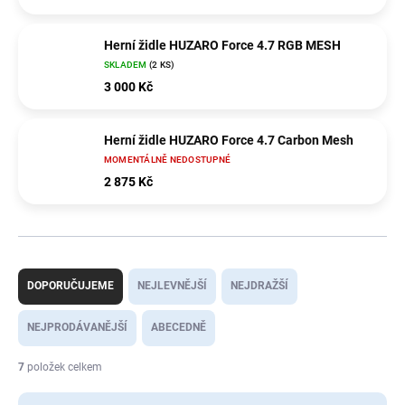
Herní židle HUZARO Force 4.7 RGB MESH
SKLADEM
(2 KS)
3 000 Kč
Herní židle HUZARO Force 4.7 Carbon Mesh
MOMENTÁLNĚ NEDOSTUPNÉ
2 875 Kč
Ř
a
DOPORUČUJEME
NEJLEVNĚJŠÍ
NEJDRAŽŠÍ
z
e
NEJPRODÁVANĚJŠÍ
ABECEDNĚ
n
í
7
položek celkem
p
r