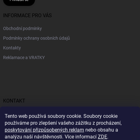
INFORMACE PRO VÁS
Obchodní podmínky
Podmínky ochrany osobních údajů
Kontakty
Reklamace a VRATKY
KONTAKT
obchod
@
profitent.cz
Tento web používá soubory cookie. Soubory cookie
používáme pro zlepšení vašeho zážitku z procházení,
+420770645768
poskytování přizpůsobených reklam
nebo obsahu a
analýzu naší návštěvnosti. Více informací
ZDE
.
https://www.facebook.com/profitent.sk/