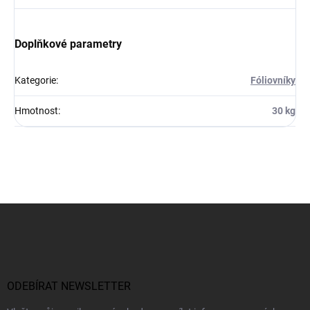
Doplňkové parametry
Kategorie
:
Fóliovníky
Hmotnost
:
30 kg
Z
á
p
a
t
í
ODEBÍRAT NEWSLETTER