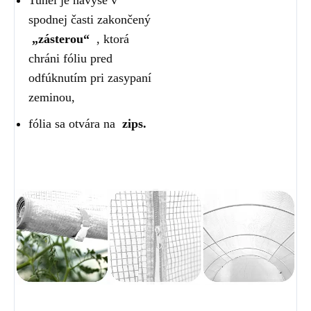
Tunel je navyše v
spodnej časti zakončený
„zásterou“
, ktorá
chráni fóliu pred
odfúknutím pri zasypaní
zeminou,
fólia sa otvára na
zips.