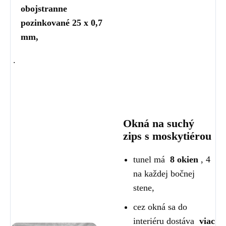
obojstranne
pozinkované 25 x 0,7
mm,
.
Okná na suchý
zips s moskytiérou
tunel má
8
okien
, 4
na každej bočnej
stene,
cez okná sa do
interiéru dostáva
viac