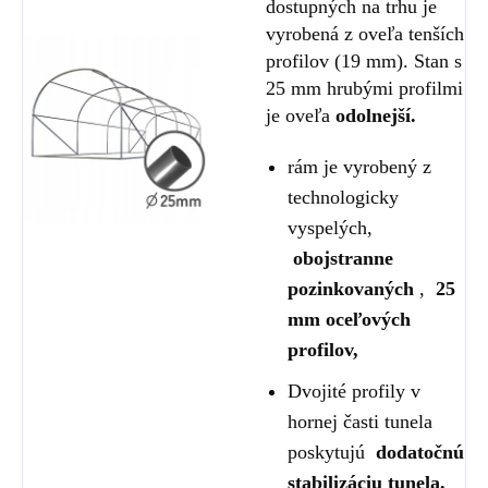
dostupných na trhu je
vyrobená z oveľa tenších
profilov (19 mm). Stan s
25 mm hrubými profilmi
je oveľa
odolnejší.
rám je vyrobený z
technologicky
vyspelých,
obojstranne
pozinkovaných
,
25
mm oceľových
profilov,
Dvojité profily v
hornej časti tunela
poskytujú
dodatočnú
stabilizáciu tunela.