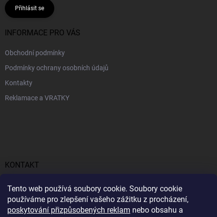
Přihlásit se
INFORMACE PRO VÁS
Obchodní podmínky
Podmínky ochrany osobních údajů
Kontakty
Reklamace a VRATKY
KONTAKT
obchod
@
profitent.cz
Tento web používá soubory cookie. Soubory cookie
používáme pro zlepšení vašeho zážitku z procházení,
+420770645768
poskytování přizpůsobených reklam
nebo obsahu a