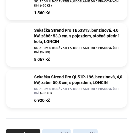
SKLADOM U DODÁVATEĽA, ODOSLANIE DO 5 PRACOVNÝCH
DNÍ
(>50 KS)
1 560 Kč
Sekačka Strend Pro TB53S13, benzinová, 4,0
kW, záběr 53,3 cm, s pojezdem, otočná přední
kola, LONCIN
SKLADOM U DODÁVATEĽA, ODOSLANIE DO 5 PRACOVNÝCH
DNÍ
(37 KS)
8 067 Kč
Sekačka Strend Pro QL51P-196, benzinová, 4,0
kW, záběr 50,8 cm, s pojezdem, LONCIN
SKLADOM U DODÁVATEĽA, ODOSLANIE DO 5 PRACOVNÝCH
DNÍ
(>50 KS)
6 920 Kč
Ř