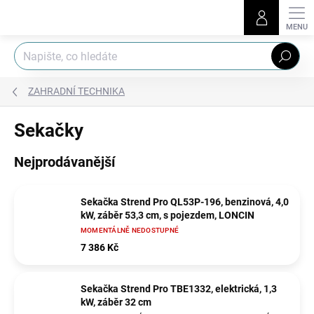
Přejít
na
obsah
Hledat
ZAHRADNÍ TECHNIKA
Sekačky
Nejprodávanější
Sekačka Strend Pro QL53P-196, benzinová, 4,0
kW, záběr 53,3 cm, s pojezdem, LONCIN
MOMENTÁLNĚ NEDOSTUPNÉ
7 386 Kč
Sekačka Strend Pro TBE1332, elektrická, 1,3
kW, záběr 32 cm