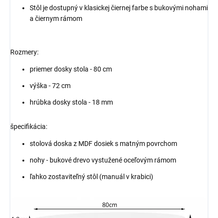
Stôl je dostupný v klasickej čiernej farbe s bukovými nohami
a čiernym rámom
Rozmery:
priemer dosky stola - 80 cm
výška - 72 cm
hrúbka dosky stola - 18 mm
špecifikácia:
stolová doska z MDF dosiek s matným povrchom
nohy - bukové drevo vystužené oceľovým rámom
ľahko zostaviteľný stôl (manuál v krabici)