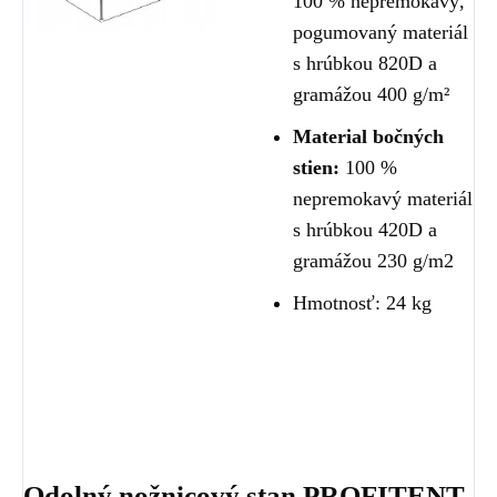
100 % nepremokavý,
pogumovaný materiál
s hrúbkou 820D a
gramážou 400 g/m²
Material bočných
stien:
100 %
nepremokavý materiál
s hrúbkou 420D a
gramážou 230 g/m2
Hmotnosť: 24 kg
Odolný nožnicový stan PROFITENT