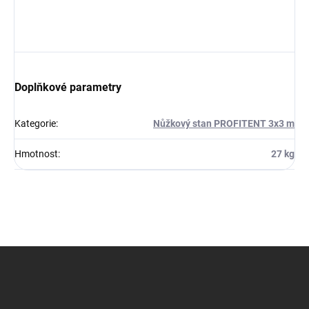
Doplňkové parametry
Kategorie
:
Nůžkový stan PROFITENT 3x3 m
Hmotnost
:
27 kg
Z
á
p
a