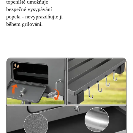
topeniště umožňuje
bezpečné vysypávání
popela - nevyprazdňujte ji
během grilování.