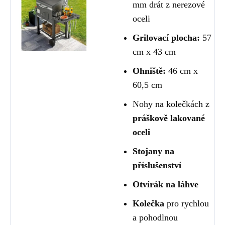
mm drát z nerezové
oceli
Grilovací plocha:
57
cm x 43 cm
Ohniště:
46 cm x
60,5 cm
Nohy na kolečkách z
práškově lakované
oceli
Stojany na
příslušenství
Otvírák na láhve
Kolečka
pro rychlou
a pohodlnou