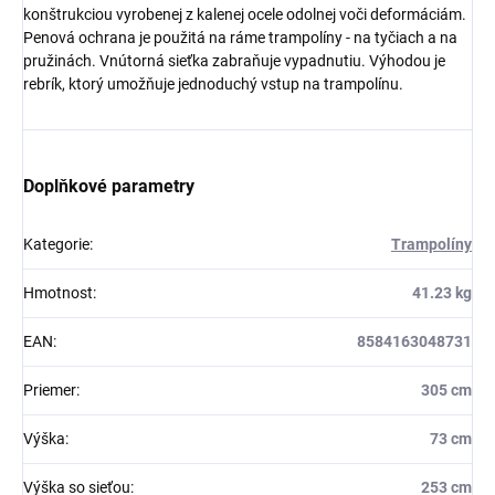
konštrukciou vyrobenej z kalenej ocele odolnej voči deformáciám.
Penová ochrana je použitá na ráme trampolíny - na tyčiach a na
pružinách. Vnútorná sieťka zabraňuje vypadnutiu. Výhodou je
rebrík, ktorý umožňuje jednoduchý vstup na trampolínu.
Doplňkové parametry
Kategorie
:
Trampolíny
Hmotnost
:
41.23 kg
EAN
:
8584163048731
Priemer
:
305 cm
Výška
:
73 cm
Výška so sieťou
:
253 cm