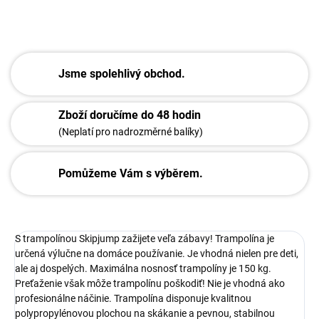
ZEPTAT SE
Jsme spolehlivý obchod.
Zboží doručíme do 48 hodin
(Neplatí pro nadrozměrné balíky)
Pomůžeme Vám s výběrem.
S trampolínou Skipjump zažijete veľa zábavy! Trampolína je
určená výlučne na domáce používanie. Je vhodná nielen pre deti,
ale aj dospelých. Maximálna nosnosť trampolíny je 150 kg.
Preťaženie však môže trampolínu poškodiť! Nie je vhodná ako
profesionálne náčinie. Trampolína disponuje kvalitnou
polypropylénovou plochou na skákanie a pevnou, stabilnou