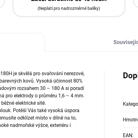
(Neplatí pro nadrozměrné balíky)
Souvisejíc
0H je skvělá pro svařování nerezové,
Dop
h barevných kovů. Vysoká účinnost 80%
proudovým rozsahem 30 – 180 A si poradí
á pro elektrody o průměru 1,6 – 4 mm.
 běžné elektrické sítě.
Katego
oblouk. Potěší Vás také vysoká úspora
musíte odklízet místo v dílně na to,
Hmotn
soké nadmořské výšce, exteriéru i
EAN
: