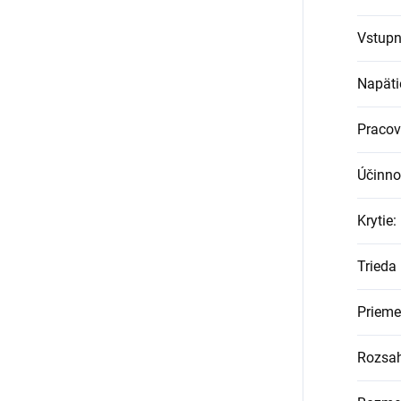
Vstupn
Napäti
Pracov
Účinno
Krytie
:
Trieda 
Prieme
Rozsah