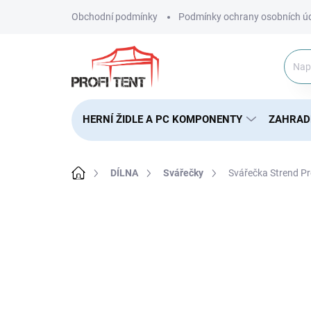
Přejít
Obchodní podmínky
Podmínky ochrany osobních ú
na
obsah
HERNÍ ŽIDLE A PC KOMPONENTY
ZAHRAD
Domů
DÍLNA
Svářečky
Svářečka Strend P
ZNAČKA:
STREND PRO