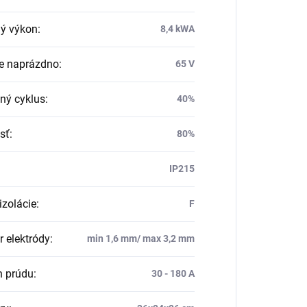
ý výkon
:
8,4 kWA
e naprázdno
:
65 V
ný cyklus
:
40%
sť
:
80%
IP215
izolácie
:
F
r elektródy
:
min 1,6 mm/ max 3,2 mm
 prúdu
:
30 - 180 A