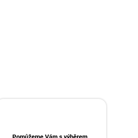
Přidat do košíku
ZEPTAT SE
Pomůžeme Vám s výběrem.