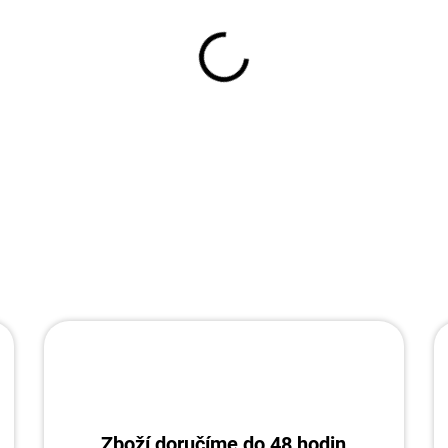
−
+
DETAILNÍ INFORMACE
Zboží doručíme do 48 hodin