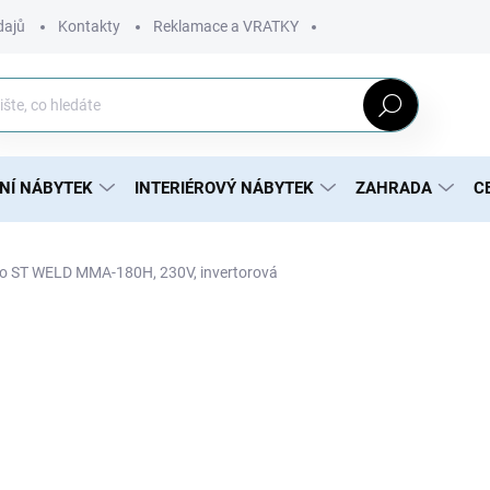
dajů
Kontakty
Reklamace a VRATKY
Hledat
NÍ NÁBYTEK
INTERIÉROVÝ NÁBYTEK
ZAHRADA
C
ro ST WELD MMA-180H, 230V, invertorová
3 195 Kč
2 598 Kč bez DPH
Měrná
SKLADOM U DODÁVATEĽA,
cena: