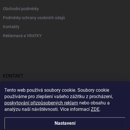
Obchodní podmínky
Podmínky ochrany osobních údajů
Kontakty
Reklamace a VRATKY
KONTAKT
obchod
@
profitent.cz
Tento web používá soubory cookie. Soubory cookie
používáme pro zlepšení vašeho zážitku z procházení,
+420770645768
poskytování přizpůsobených reklam
nebo obsahu a
analýzu naší návštěvnosti. Více informací
ZDE
.
https://www.facebook.com/profitent.sk/
Nastavení