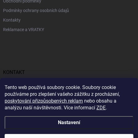
Obchodní podmínky
Podmínky ochrany osobních údajů
Kontakty
Reklamace a VRATKY
KONTAKT
obchod
@
profitent.cz
Tento web používá soubory cookie. Soubory cookie
používáme pro zlepšení vašeho zážitku z procházení,
+420770645768
poskytování přizpůsobených reklam
nebo obsahu a
analýzu naší návštěvnosti. Více informací
ZDE
.
https://www.facebook.com/profitent.sk/
Nastavení