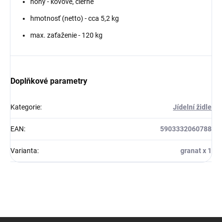
nohy - kovové, čierne
hmotnosť (netto) - cca 5,2 kg
max. zaťaženie - 120 kg
Doplňkové parametry
Kategorie
:
Jídelní židle
EAN
:
5903332060788
Varianta
:
granat x 1