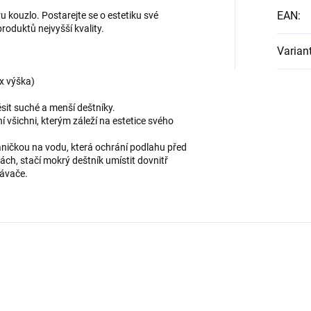
EAN
:
 kouzlo. Postarejte se o estetiku své
oduktů nejvyšší kvality.
Varian
 x výška)
it suché a menší deštníky.
í všichni, kterým záleží na estetice svého
ničkou na vodu, která ochrání podlahu před
kách, stačí mokrý deštník umístit dovnitř
pávače.