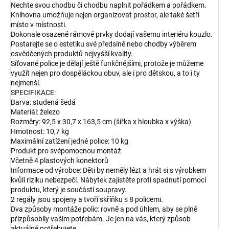
Nechte svou chodbu či chodbu naplnit pořádkem a pořádkem.
Knihovna umožňuje nejen organizovat prostor, ale také šetří
místo v místnosti.
Dokonale osazené rámové prvky dodají vašemu interiéru kouzlo.
Postarejte se o estetiku své předsíně nebo chodby výběrem
osvědčených produktů nejvyšší kvality.
Síťované police je dělají ještě funkčnějšími, protože je můžeme
využít nejen pro dospěláckou obuv, ale i pro dětskou, a to i ty
nejmenší.
SPECIFIKACE:
Barva: studená šedá
Materiál: železo
Rozměry: 92,5 x 30,7 x 163,5 cm (šířka x hloubka x výška)
Hmotnost: 10,7 kg
Maximální zatížení jedné police: 10 kg
Produkt pro svépomocnou montáž
Včetně 4 plastových konektorů
Informace od výrobce: Děti by neměly lézt a hrát si s výrobkem
kvůli riziku nebezpečí. Nábytek zajistěte proti spadnutí pomocí
produktu, který je součástí soupravy.
2 regály jsou spojeny a tvoří skříňku s 8 policemi.
Dva způsoby montáže polic: rovně a pod úhlem, aby se plně
přizpůsobily vašim potřebám. Je jen na vás, který způsob
aktuálně potřebujete.