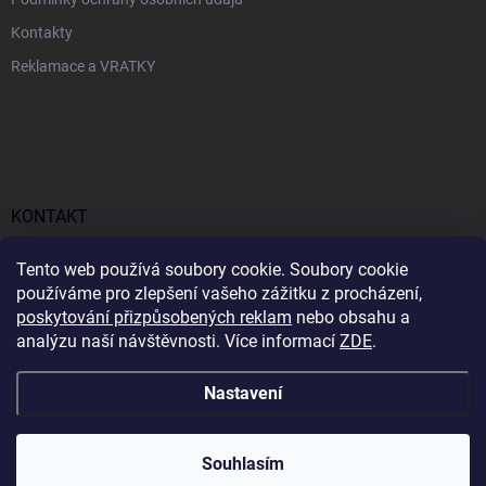
Kontakty
Reklamace a VRATKY
KONTAKT
obchod
@
profitent.cz
Tento web používá soubory cookie. Soubory cookie
používáme pro zlepšení vašeho zážitku z procházení,
+420770645768
poskytování přizpůsobených reklam
nebo obsahu a
analýzu naší návštěvnosti. Více informací
ZDE
.
https://www.facebook.com/profitent.sk/
Nastavení
Copyright 2026
Profitent.cz
. Všechna práva vyhrazena.
Souhlasím