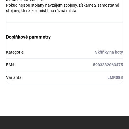
Pokud nejsou stojany navzájem spojeny, získáme 2 samostatné
stojany, které lze umístit na různá místa.
Doplňkové parametry
Kategorie
:
Skříňky na boty
EAN
:
5903332063475
Varianta
:
LMR08B
Z
á