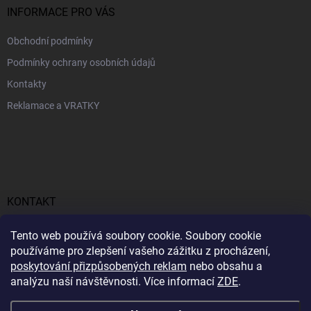
INFORMACE PRO VÁS
Obchodní podmínky
Podmínky ochrany osobních údajů
Kontakty
Reklamace a VRATKY
KONTAKT
obchod
@
profitent.cz
Tento web používá soubory cookie. Soubory cookie
používáme pro zlepšení vašeho zážitku z procházení,
+420770645768
poskytování přizpůsobených reklam
nebo obsahu a
analýzu naší návštěvnosti. Více informací
ZDE
.
https://www.facebook.com/profitent.sk/