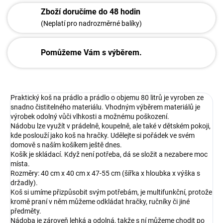
Zboží doručíme do 48 hodin
(Neplatí pro nadrozměrné balíky)
Pomůžeme Vám s výběrem.
Praktický koš na prádlo a prádlo o objemu 80 litrů je vyroben ze
snadno čistitelného materiálu. Vhodným výběrem materiálů je
výrobek odolný vůči vlhkosti a možnému poškození.
Nádobu lze využít v prádelně, koupelně, ale také v dětském pokoji,
kde poslouží jako koš na hračky. Udělejte si pořádek ve svém
domově s naším košíkem ještě dnes.
Košík je skládací. Když není potřeba, dá se složit a nezabere moc
místa.
Rozměry: 40 cm x 40 cm x 47-55 cm (šířka x hloubka x výška s
držadly).
Koš si umíme přizpůsobit svým potřebám, je multifunkční, protože
kromě praní v něm můžeme odkládat hračky, ručníky či jiné
předměty.
Nádoba je zároveň lehká a odolná, takže s ní můžeme chodit po