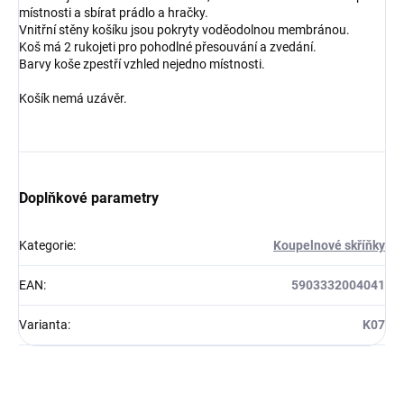
místnosti a sbírat prádlo a hračky.
Vnitřní stěny košíku jsou pokryty voděodolnou membránou.
Koš má 2 rukojeti pro pohodlné přesouvání a zvedání.
Barvy koše zpestří vzhled nejedno místnosti.
Košík nemá uzávěr.
Doplňkové parametry
Kategorie
:
Koupelnové skříňky
EAN
:
5903332004041
Varianta
:
K07