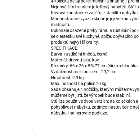
4 kolečka dělají polici mobilní a snadno ji přem
Nejnovějším trendem je loftový nábytek. Stůl
Kovová konstrukce zajišťuje stabilitu nábytku. 
Mnohostranné využití skříně je její velkou vý
místnosti.
Dokonale osazené prvky rámu a rustikální poli
se o estetiku své kuchyně, spíže, obývacího 
produktů nejvyšší kvality.
SPECIFIKACE:
Barva: rustikální hnědá, černá
Materiál: dřevotříska, kov
Rozměry: 66 x 26 x 85/77 cm (šířka x hloubka
Vzdálenost mezi policemi: 29,2 cm
Hmotnost: 9,9 kg
Max. nosnost na polici: 10 kg
Sada obsahuje 4 nožičky, kterými můžeme vyměn
můžeme být jisti, že výrobek bude stabilní.
Stůl lze použít ve dvou verzích: na kolečkách a
pohyblivost nábytku, zatímco nastavitelné no
nábytku i na nerovné podlaze.