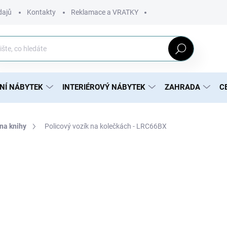
dajů
Kontakty
Reklamace a VRATKY
Hledat
NÍ NÁBYTEK
INTERIÉROVÝ NÁBYTEK
ZAHRADA
C
 na knihy
Policový vozík na kolečkách - LRC66BX
1 585 Kč
1 289 Kč bez DPH
Měrná
MOMENTÁLNĚ NEDOSTUP
cena:
DETAILNÍ INFORMACE