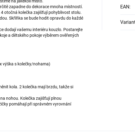
ístíme na jakékoli místo.
EAN
:
 určitě zapadne do dekorace mnoha místností.
4 otočná kolečka zajišťují pohyblivost stolu.
hodou. Skříňka se bude hodit opravdu do každé
Varian
ce dodají vašemu interiéru kouzlo. Postarejte
pokoje a dětského pokoje výběrem ověřených
 x výška s kolečky/nohama)
it kola. 2 kolečka mají brzdu, takže si
 na nohou. Kolečka zajišťují plnou
žičky pomáhají při správném vyrovnání