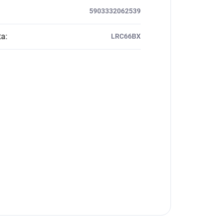
5903332062539
ta
:
LRC66BX