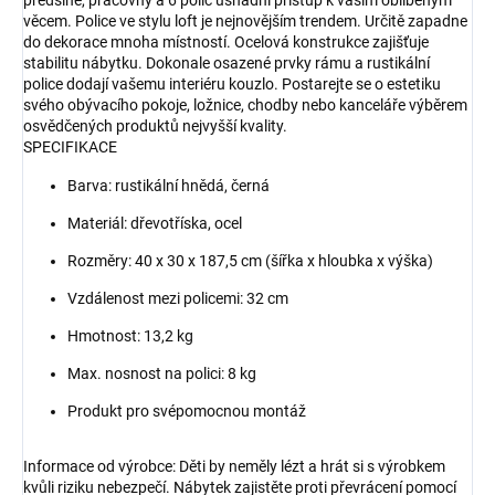
předsíně, pracovny a 6 polic usnadní přístup k vašim oblíbeným
věcem. Police ve stylu loft je nejnovějším trendem. Určitě zapadne
do dekorace mnoha místností. Ocelová konstrukce zajišťuje
stabilitu nábytku. Dokonale osazené prvky rámu a rustikální
police dodají vašemu interiéru kouzlo. Postarejte se o estetiku
svého obývacího pokoje, ložnice, chodby nebo kanceláře výběrem
osvědčených produktů nejvyšší kvality.
SPECIFIKACE
Barva: rustikální hnědá, černá
Materiál: dřevotříska, ocel
Rozměry: 40 x 30 x 187,5 cm (šířka x hloubka x výška)
Vzdálenost mezi policemi: 32 cm
Hmotnost: 13,2 kg
Max. nosnost na polici: 8 kg
Produkt pro svépomocnou montáž
Informace od výrobce: Děti by neměly lézt a hrát si s výrobkem
kvůli riziku nebezpečí. Nábytek zajistěte proti převrácení pomocí