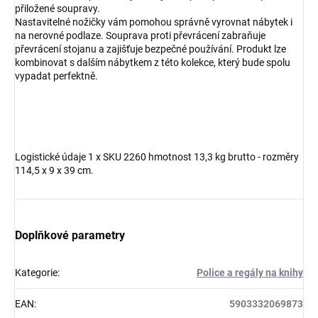
přiložené soupravy.
Nastavitelné nožičky vám pomohou správně vyrovnat nábytek i
na nerovné podlaze. Souprava proti převrácení zabraňuje
převrácení stojanu a zajišťuje bezpečné používání. Produkt lze
kombinovat s dalším nábytkem z této kolekce, který bude spolu
vypadat perfektně.
Logistické údaje 1 x SKU 2260 hmotnost 13,3 kg brutto - rozměry
114,5 x 9 x 39 cm.
Doplňkové parametry
Kategorie
:
Police a regály na knihy
EAN
:
5903332069873