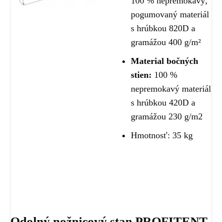
100 % nepremokavý,
pogumovaný materiál
s hrúbkou 820D a
gramážou 400 g/m²
Material bočných
stien:
100 %
nepremokavý materiál
s hrúbkou 420D a
gramážou 230 g/m2
Hmotnosť: 35 kg
Odolný nožnicový stan PROFITENT