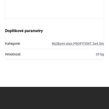
Doplňkové parametry
Kategorie
:
Nůžkový stan PROFITENT 3x4.5m
Hmotnost
:
35 kg
Z
á
p
a