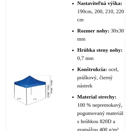
Nastaviteľná výška:
190cm, 200, 210, 220
cm
Rozmer nohy:
30x30
mm
Hrúbka steny nohy:
0,7 mm
Konštrukcia:
ocel,
práškový, čierný
nástrek
Material strechy:
100 % nepremokavý,
pogumovaný materiál
s hrúbkou 820D a
gramážou 400 g/m²