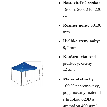
Nastaviteľná výška:
190cm, 200, 210, 220
cm
Rozmer nohy:
30x30
mm
Hrúbka steny nohy:
0,7 mm
Konštrukcia:
ocel,
práškový, čierný
nástrek
Material strechy:
100 % nepremokavý,
pogumovaný materiál
s hrúbkou 820D a
gramážou 400 g/m²