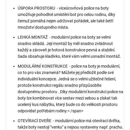
ÚSPORA PROSTORU - víceúrovňová police na boty
umožňuje pohodlné umístění bot pro celou rodinu, díky
čemuž pomáhá nejen udržovat pořádek, ale také šetří
množství dostupného místa.
LEHKÁ MONTÁŽ - modulární police na boty se velmi
snadno skládá. Její montáž by měl snadno zvládnout
každý a zároveň je hotová konstrukce pevná a stabilní.
Sada obsahuje kladívko, které vám velmi usnadní montáž.
MODULÁRNÍ KONSTRUKCE - police na boty je modulární,
co to pro vás znamená? Můžete jej předložit podle své
individuální koncepce. Jedná se o velmi užitečné řešení,
protože konstrukci regálu snadno přizpůsobíte
dostupnému prostoru . Díky modulární konstrukci police na
boty lze kombinovat více sestav mezi sebou a získat tak
ucelený kus nábytku, který bude co do velikosti prostoru
odpovídat potřebám rodiny.< /span>
OTEVÍRACÍ DVEŘE - modulární police má otevírací dvířka,
takže boty nestojí "venku" a nejsou vystaveny např. prachu.