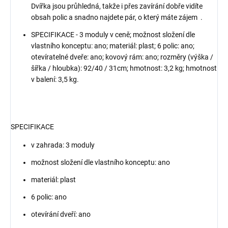
Dvířka jsou průhledná, takže i přes zavírání dobře vidíte
obsah polic a snadno najdete pár, o který máte zájem .
SPECIFIKACE - 3 moduly v ceně; možnost složení dle
vlastního konceptu: ano; materiál: plast; 6 polic: ano;
otevíratelné dveře: ano; kovový rám: ano; rozměry (výška /
šířka / hloubka): 92/40 / 31cm; hmotnost: 3,2 kg; hmotnost
v balení: 3,5 kg.
SPECIFIKACE
v zahrada: 3 moduly
možnost složení dle vlastního konceptu: ano
materiál: plast
6 polic: ano
otevírání dveří: ano