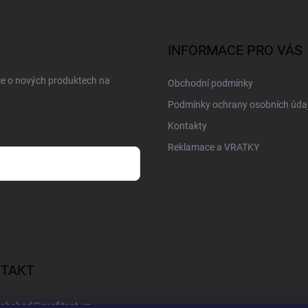
INFORMACE PRO VÁS
ce o nových produktech na
Obchodní podmínky
Podmínky ochrany osobních úda
Kontakty
Reklamace a VRATKY
sobních údajů
TAKT
obchod
@
profitent.cz