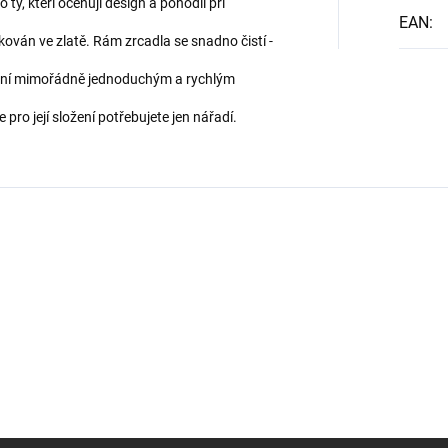
 ty, kteří oceňují design a pohodlí při
EAN
:
ován ve zlatě. Rám zrcadla se snadno čistí -
šení mimořádně jednoduchým a rychlým
pro její složení potřebujete jen nářadí.