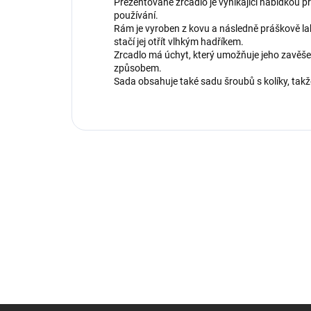
Prezentované zrcadlo je vynikající nabídkou pro
používání.
Rám je vyroben z kovu a následně práškově lak
stačí jej otřít vlhkým hadříkem.
Zrcadlo má úchyt, který umožňuje jeho zavě
způsobem.
Sada obsahuje také sadu šroubů s kolíky, takže 