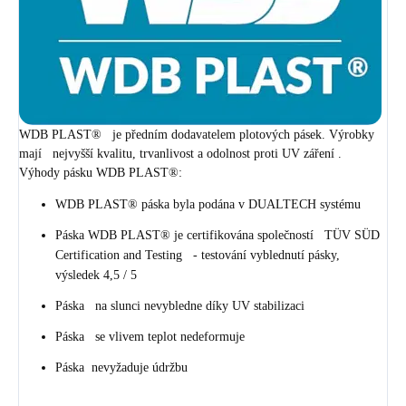
WDB PLAST® je předním dodavatelem plotových pásek. Výrobky
mají nejvyšší kvalitu, trvanlivost a odolnost proti UV záření .
Výhody pásku WDB PLAST®:
WDB PLAST® páska byla podána v DUALTECH systému
Páska WDB PLAST® je certifikována společností TÜV SÜD
Certification and Testing - testování vyblednutí pásky,
výsledek 4,5 / 5
Páska na slunci nevybledne díky UV stabilizaci
Páska se vlivem teplot nedeformuje
Páska nevyžaduje údržbu