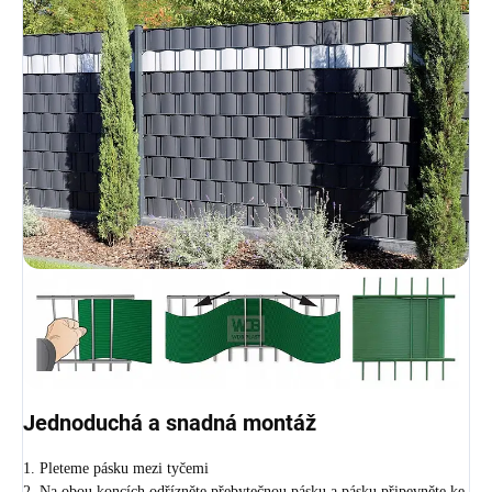
Jednoduchá a snadná montáž
1. Pleteme pásku mezi tyčemi
2. Na obou koncích odřízněte přebytečnou pásku a pásku připevněte ke