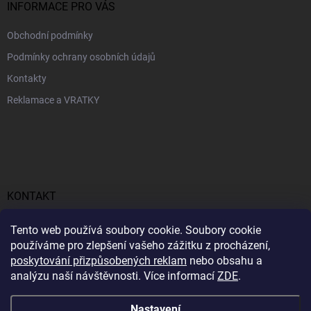
INFORMACE PRO VÁS
Obchodní podmínky
Podmínky ochrany osobních údajů
Kontakty
Reklamace a VRATKY
KONTAKT
obchod
@
profitent.cz
Tento web používá soubory cookie. Soubory cookie
používáme pro zlepšení vašeho zážitku z procházení,
+420770645768
poskytování přizpůsobených reklam
nebo obsahu a
analýzu naší návštěvnosti. Více informací
ZDE
.
https://www.facebook.com/profitent.sk/
Nastavení