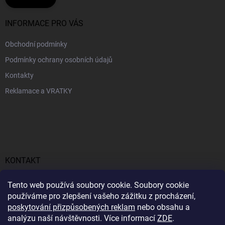
INFORMACE PRO VÁS
Obchodní podmínky
Podmínky ochrany osobních údajů
Kontakty
Reklamace a VRATKY
KONTAKT
obchod
@
profitent.cz
Tento web používá soubory cookie. Soubory cookie
používáme pro zlepšení vašeho zážitku z procházení,
+420770645768
poskytování přizpůsobených reklam
nebo obsahu a
analýzu naší návštěvnosti. Více informací
ZDE
.
https://www.facebook.com/profitent.sk/