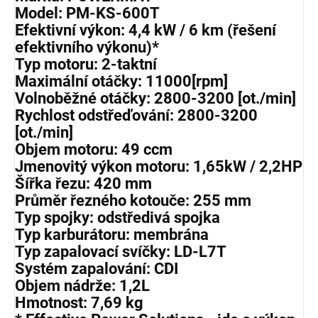
Model: PM-KS-600T
Efektivní výkon: 4,4 kW / 6 km (řešení
efektivního výkonu)*
Typ motoru: 2-taktní
Maximální otáčky: 11000[rpm]
Volnoběžné otáčky: 2800-3200 [ot./min]
Rychlost odstřeďování: 2800-3200
[ot./min]
Objem motoru: 49 ccm
Jmenovitý výkon motoru: 1,65kW / 2,2HP
Šířka řezu: 420 mm
Průměr řezného kotouče: 255 mm
Typ spojky: odstředivá spojka
Typ karburátoru: membrána
Typ zapalovací svíčky: LD-L7T
Systém zapalování: CDI
Objem nádrže: 1,2L
Hmotnost: 7,69 kg