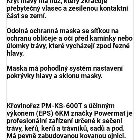
Kryt hlavy má nůž, který zkracuje
přebytečný vlasec a zesílenou kontaktní
část se zemí.
Odolná ochranná maska se síťkou na
ochranu obličeje a očí před kamínky nebo
úlomky trávy, které vycházejí zpod řezné
hlavy.
Maska má pohodlný systém nastavení
pokrývky hlavy a sklonu masky.
Křovinořez PM-KS-600T s účinným
výkonem (EPS) 6KM značky Powermat je
profesionální zařízení určené k sečení
trávy, keřů, keřů a trávníků, sadů a pod.
Má pevně zabudovanou kovanou ojnici.