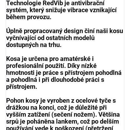
Technologie RedVib je antivibrační
systém, který snižuje vibrace vznikající
během provozu.
Úplně propracovaný design činí naši kosu
vyčnívající od ostatních modelů
dostupných na trhu.
Kosa je určena pro amatérské i
profesionální použití. Díky nízké
hmotnosti je práce s přístrojem pohodlná
a pohodlná i při dlouhodobé práci s
přístrojem.
Pohon kosy je vyroben z ocelové tyče s
drážkou na konci, což je důležité při
vyšším zatížení (sečení nožem). Většina
srpů je poháněna lankem, což po delším
používání vede k poškození (přetržení