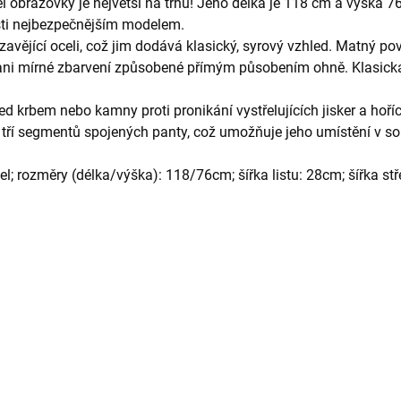
azovky je největší na trhu! Jeho délka je 118 cm a výška 76,5
sti nejbezpečnějším modelem.
avějící oceli, což jim dodává klasický, syrový vzhled. Matný po
 ani mírné zbarvení způsobené přímým působením ohně. Klasick
 krbem nebo kamny proti pronikání vystřelujících jisker a hoříc
tří segmentů spojených panty, což umožňuje jeho umístění v sou
el; rozměry (délka/výška): 118/76cm; šířka listu: 28cm; šířka s