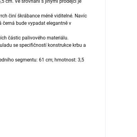
 cm. Ve srovnání s jinými prodejci je
vrch činí škrábance méně viditelné. Navíc
á černá bude vypadat elegantně v
ích částic palivového materiálu.
ladu se specifičností konstrukce krbu a
tředního segmentu: 61 cm; hmotnost: 3,5