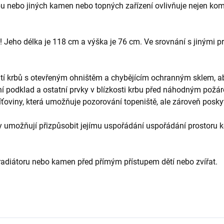
u nebo jiných kamen nebo topných zařízení ovlivňuje nejen komfo
! Jeho délka je 118 cm a výška je 76 cm. Ve srovnání s jinými 
ití krbů s otevřeným ohništěm a chybějícím ochranným sklem, a
ní podklad a ostatní prvky v blízkosti krbu před náhodným požár
oviny, která umožňuje pozorování topeniště, ale zároveň poskytu
 umožňují přizpůsobit jejímu uspořádání uspořádání prostoru ko
 radiátoru nebo kamen před přímým přístupem dětí nebo zvířat.