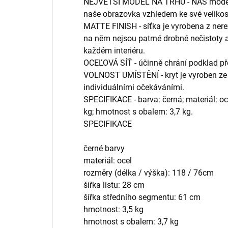
NEJVĚTŠÍ MODEL NA TRHU - NÁŠ model obr
naše obrazovka vzhledem ke své veliko
MATTE FINISH - síťka je vyrobena z nerez
na něm nejsou patrné drobné nečistoty
každém interiéru.
OCEĽOVÁ SÍŤ - účinně chrání podklad před
VOLNOST UMÍSTĚNÍ - kryt je vyroben ze 
individuálními očekáváními.
SPECIFIKACE - barva: černá; materiál: oc
kg; hmotnost s obalem: 3,7 kg.
SPECIFIKACE
černé barvy
materiál: ocel
rozměry (délka / výška): 118 / 76cm
šířka listu: 28 cm
šířka středního segmentu: 61 cm
hmotnost: 3,5 kg
hmotnost s obalem: 3,7 kg