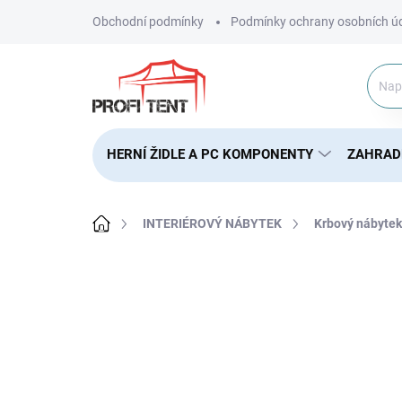
Přejít
Obchodní podmínky
Podmínky ochrany osobních ú
na
obsah
HERNÍ ŽIDLE A PC KOMPONENTY
ZAHRAD
Domů
INTERIÉROVÝ NÁBYTEK
Krbový nábytek
ZNAČKA:
KAMINER
NOVINKA