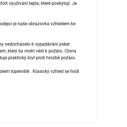
rt využívání tepla, které poskytují. Je
prodejci je naše obrazovka vzhledem ke
by nedocházelo k vypadávání jisker
em, který by mohl vést k požáru. Clona
je praktický kryt proti hrozbě požáru.
lem topeniště . Klasický vzhled se hodí