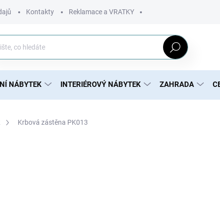
dajů
Kontakty
Reklamace a VRATKY
Hledat
NÍ NÁBYTEK
INTERIÉROVÝ NÁBYTEK
ZAHRADA
C
Krbová zástěna PK013
1 103 Kč
809 
658 Kč bez DPH
Měrná
MOMENTÁLNĚ NEDOSTUP