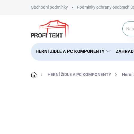
Přejít
Obchodní podmínky
Podmínky ochrany osobních ú
na
obsah
HERNÍ ŽIDLE A PC KOMPONENTY
ZAHRAD
Domů
HERNÍ ŽIDLE A PC KOMPONENTY
Herní
ZNAČKA:
HUZARO
AKCE
NOVINKA