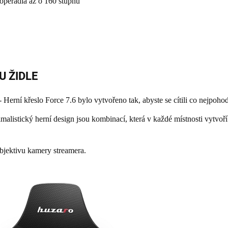
opěradla až o 160 stupňů
U ŽIDLE
 Herní křeslo Force 7.6 bylo vytvořeno tak, abyste se cítili co nejpoho
listický herní design jsou kombinací, která v každé místnosti vytvoří 
bjektivu kamery streamera.