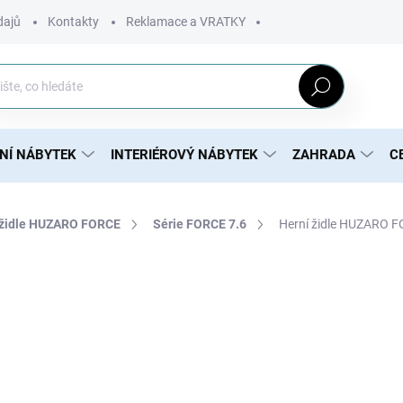
dajů
Kontakty
Reklamace a VRATKY
Hledat
NÍ NÁBYTEK
INTERIÉROVÝ NÁBYTEK
ZAHRADA
C
 židle HUZARO FORCE
Série FORCE 7.6
Herní židle HUZARO 
3 900 Kč
3 171 Kč bez DPH
Měrná
MOMENTÁLNĚ NEDOSTUP