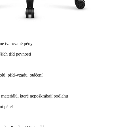
lné tvarované pěny
ích tříd pevnosti
olů, příď-vzadu, otáčení
ateriálů, které nepoškrábají podlahu
ní páteř