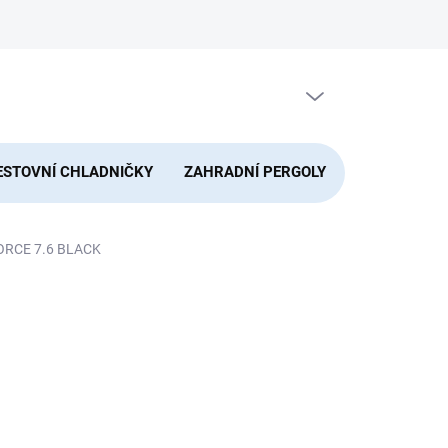
PRÁZDNÝ KOŠÍK
NÁKUPNÍ
KOŠÍK
ESTOVNÍ CHLADNIČKY
ZAHRADNÍ PERGOLY
DOMÁCNOS
FORCE 7.6 BLACK
NÉ