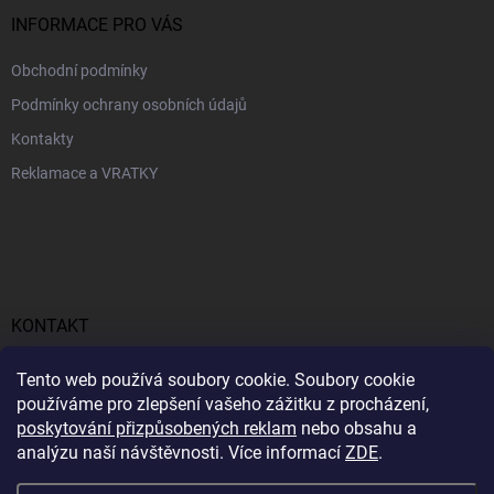
INFORMACE PRO VÁS
Obchodní podmínky
Podmínky ochrany osobních údajů
Kontakty
Reklamace a VRATKY
KONTAKT
obchod
@
profitent.cz
Tento web používá soubory cookie. Soubory cookie
používáme pro zlepšení vašeho zážitku z procházení,
+420770645768
poskytování přizpůsobených reklam
nebo obsahu a
analýzu naší návštěvnosti. Více informací
ZDE
.
https://www.facebook.com/profitent.sk/