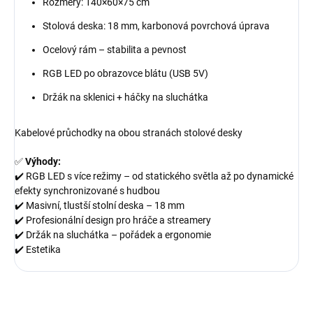
Rozměry: 140×60×75 cm
Stolová deska: 18 mm, karbonová povrchová úprava
Ocelový rám – stabilita a pevnost
RGB LED po obrazovce blátu (USB 5V)
Držák na sklenici + háčky na sluchátka
Kabelové průchodky na obou stranách stolové desky
✅
Výhody:
✔️ RGB LED s více režimy – od statického světla až po dynamické
efekty synchronizované s hudbou
✔️ Masivní, tlustší stolní deska – 18 mm
✔️ Profesionální design pro hráče a streamery
✔️ Držák na sluchátka – pořádek a ergonomie
✔️ Estetika