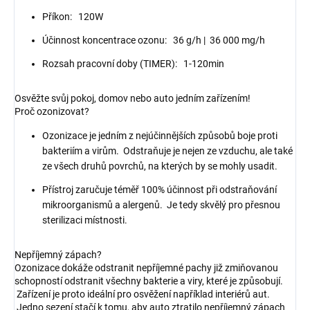
Příkon: 120W
Účinnost koncentrace ozonu: 36 g/h | 36 000 mg/h
Rozsah pracovní doby (TIMER): 1-120min
Osvěžte svůj pokoj, domov nebo auto jedním zařízením!
Proč ozonizovat?
Ozonizace je jedním z nejúčinnějších způsobů boje proti
bakteriím a virům. Odstraňuje je nejen ze vzduchu, ale také
ze všech druhů povrchů, na kterých by se mohly usadit.
Přístroj zaručuje téměř 100% účinnost při odstraňování
mikroorganismů a alergenů. Je tedy skvělý pro přesnou
sterilizaci místnosti.
Nepříjemný zápach?
Ozonizace dokáže odstranit nepříjemné pachy již zmiňovanou
schopností odstranit všechny bakterie a viry, které je způsobují.
Zařízení je proto ideální pro osvěžení například interiérů aut.
Jedno sezení stačí k tomu, aby auto ztratilo nepříjemný zápach