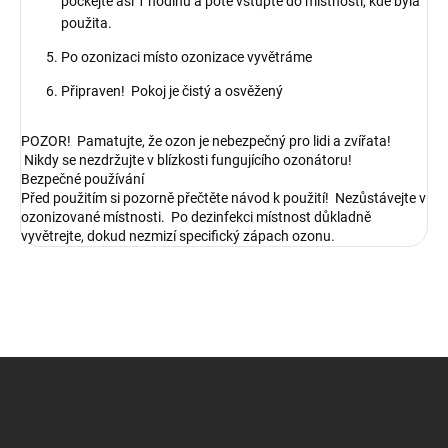
počkejte asi 1 hodinu a poté vstupte do místnosti, kde byla
použita.
Po ozonizaci místo ozonizace vyvětráme
Připraven! Pokoj je čistý a osvěžený
POZOR! Pamatujte, že ozon je nebezpečný pro lidi a zvířata!
Nikdy se nezdržujte v blízkosti fungujícího ozonátoru!
Bezpečné používání
Před použitím si pozorně přečtěte návod k použití! Nezůstávejte v
ozonizované místnosti. Po dezinfekci místnost důkladně
vyvětrejte, dokud nezmizí specifický zápach ozonu.
Z
á
p
a