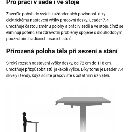
Pro práci v sedě i ve stoje
Zaveďte pohyb do svých každodenních povinností díky
elektrickému nastavení výšky pracovní desky. Leader 7.4
umožňuje častou změnu polohy a práci v sedě a ve stoje, čímž se
eliminují potenciální zdravotní problémy spojené s dlouhodobým
používáním tradičních psacích stolů.
Přirozená poloha těla při sezení a stání
Široký rozsah nastavení výšky desky, od 72 cm do 118 cm,
umožňuje přizpůsobit stůl jakékoli výšce. Díky tomu je Leader 7.4
skvělý i tehdy, když sdílíte pracoviště s ostatními uživateli.