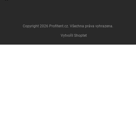
Copyright 2026
Profitent.cz
. Všechna práva vyhrazena.
Vytvořil Shoptet