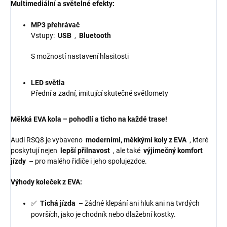
Multimediální a světelné efekty:
MP3 přehrávač
Vstupy:
USB
,
Bluetooth
S možností nastavení hlasitosti
LED světla
Přední a zadní, imitující skutečné světlomety
Měkká EVA kola – pohodlí a ticho na každé trase!
Audi RSQ8 je vybaveno
moderními, měkkými koly z EVA
, které
poskytují nejen
lepší přilnavost
, ale také
výjimečný komfort
jízdy
– pro malého řidiče i jeho spolujezdce.
Výhody koleček z EVA:
✅
Tichá jízda
– žádné klepání ani hluk ani na tvrdých
površích, jako je chodník nebo dlažební kostky.