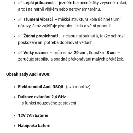
✅
Lepší přilnavost
– jezděte bezpečně díky zvýšené trakci,
a to i na mírně vlhkém nebo nerovném terénu.
✅
Tlumení vibrací
– měkká struktura kola účinně tlumí
nárazy, čímž zajišťuje plynulou jízdu a větší pohodlí.
✅
Žádná propíchnutí
– nejsou nafouknutá, takže nehrozí
poškození ani potřeba doplňovat vzduch.
✅
Velký rozměr
– průměr až
20 cm
, tloušťka
8 cm
–
zaručuje stabilitu a snadné překonávání malých překážek.
Obsah sady Audi RSQ8:
Elektromobil Audi RSQ8
(svá montáž)
Dálkové ovládání 2,4 GHz
– s funkcí nouzového zastavení
12V 7Ah baterie
Nabíječka baterií