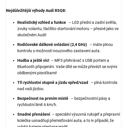
Nejdůležitější výhody Audi RSQ8:
Realistický vzhled a funkce
– LED přední a zadní světla,
zvuky volantu, tlačítko startování motoru – přesně jako ve
skutečném Audi!
Rodičovské dálkové ovládání (2,4 GHz)
– máte plnou
kontrolu s možností nouzového zastavení auta.
Hudba a ještě víc!
– MP3 přehrávač s USB portem a
Bluetooth připojením. Vaše dítě se může převézt se svými
oblíbenými písničkami!
Tři rychlostní stupně a jízdu vpřed/vzad
– plná kontrola
nad vaší jízdou.
Bezpečnost na prvním místě
– bezpečnostní pásy a
rychlostní limit 6 km/h.
Snadné přenášení
– speciální výsuvná rukojeť a přepravní
kolečka usnadňují přemisťování auta, a to iv případě, že
vybitá baterie přestane jezdit.