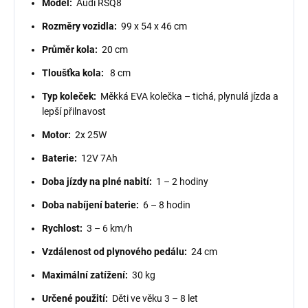
Model:
Audi RSQ8
Rozměry vozidla:
99 x 54 x 46 cm
Průměr kola:
20 cm
Tloušťka kola:
8 cm
Typ koleček:
Měkká EVA kolečka – tichá, plynulá jízda a
lepší přilnavost
Motor:
2x 25W
Baterie:
12V 7Ah
Doba jízdy na plné nabití:
1 – 2 hodiny
Doba nabíjení baterie:
6 – 8 hodin
Rychlost:
3 – 6 km/h
Vzdálenost od plynového pedálu:
24 cm
Maximální zatížení:
30 kg
Určené použití:
Děti ve věku 3 – 8 let