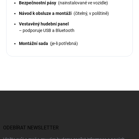
Bezpečnostní pásy
(nainstalované ve vozidle)
Návod k obsluze a montáži
(čitelný, v polštině)
Vestavěný hudební panel
– podporuje USB a Bluetooth
Montážní sada
(je-li potřebná)
Z
á
p
a
t
í
ODEBÍRAT NEWSLETTER