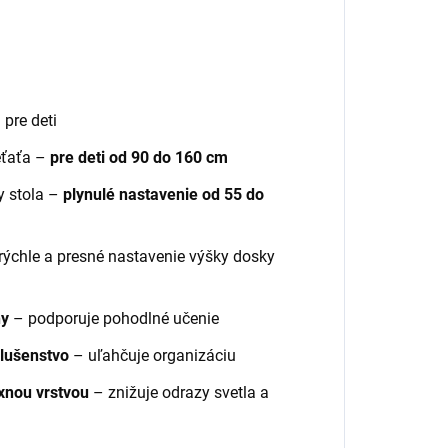
 pre deti
eťaťa –
pre deti od 90 do 160 cm
y stola –
plynulé nastavenie od 55 do
rýchle a presné nastavenie výšky dosky
hy
– podporuje pohodlné učenie
slušenstvo
– uľahčuje organizáciu
exnou vrstvou
– znižuje odrazy svetla a