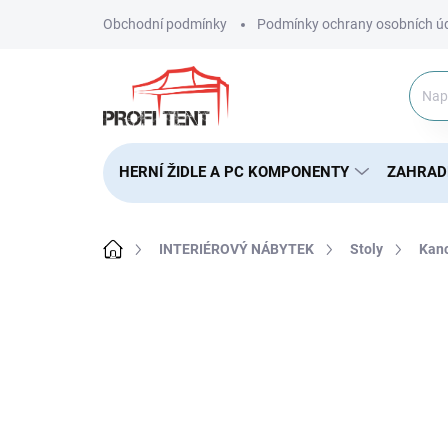
Přejít
Obchodní podmínky
Podmínky ochrany osobních ú
na
obsah
HERNÍ ŽIDLE A PC KOMPONENTY
ZAHRAD
Domů
INTERIÉROVÝ NÁBYTEK
Stoly
Kanc
ZNAČKA:
HUZARO
NOVINKA