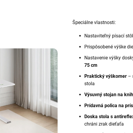
Špeciálne vlastnosti:
Nastaviteľný písací stôl
Prispôsobené výške di
Nastavenie výšky dosk
75 cm
Praktický výškomer
– 
stola
Výsuvný stojan na kni
Prídavná polica na prí
Doska stola s antirefl
chráni zrak dieťaťa