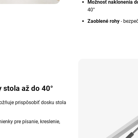
Možnosť naklonenia do
40°
Zaoblené rohy
- bezpe
 stola až do 40°
ožňuje prispôsobiť dosku stola
.
nky pre písanie, kreslenie,