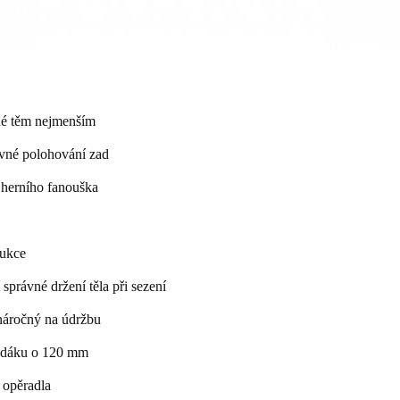
ené těm nejmenším
ávné polohování zad
 herního fanouška
rukce
í správné držení těla při sezení
enáročný na údržbu
sedáku o 120 mm
 opěradla