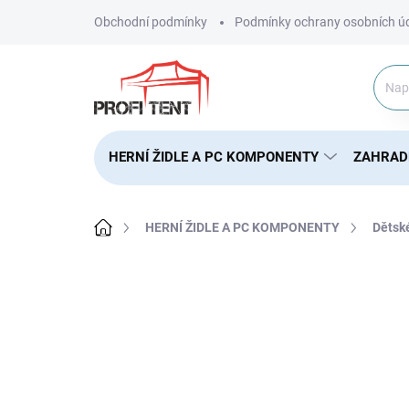
Přejít
Obchodní podmínky
Podmínky ochrany osobních ú
na
obsah
HERNÍ ŽIDLE A PC KOMPONENTY
ZAHRAD
Domů
HERNÍ ŽIDLE A PC KOMPONENTY
Dětsk
ZNAČKA:
HUZARO