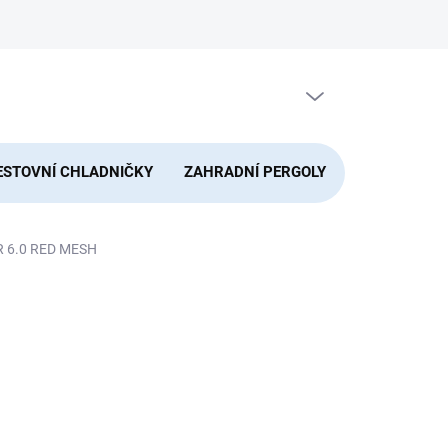
PRÁZDNÝ KOŠÍK
NÁKUPNÍ
KOŠÍK
ESTOVNÍ CHLADNIČKY
ZAHRADNÍ PERGOLY
DOMÁCNOS
R 6.0 RED MESH
NÉ