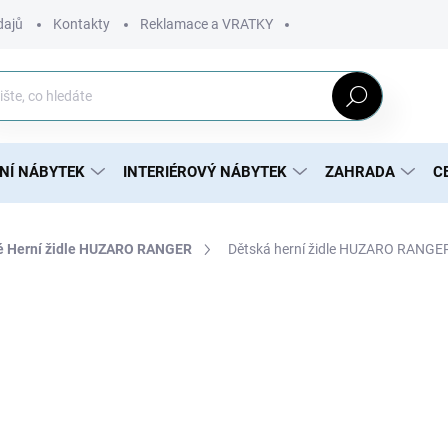
dajů
Kontakty
Reklamace a VRATKY
Hledat
NÍ NÁBYTEK
INTERIÉROVÝ NÁBYTEK
ZAHRADA
C
é Herní židle HUZARO RANGER
Dětská herní židle HUZARO RANGE
2 800 Kč
2 276 Kč bez DPH
Měrná
MOMENTÁLNĚ NEDOSTUP
cena: