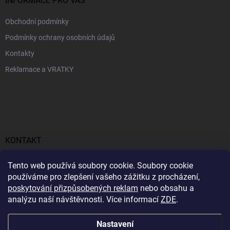
INFORMACE PRO VÁS
Obchodní podmínky
Podmínky ochrany osobních údajů
Kontakty
Reklamace a VRATKY
KONTAKT
obchod
@
profitent.cz
Tento web používá soubory cookie. Soubory cookie
používáme pro zlepšení vašeho zážitku z procházení,
+420770645768
poskytování přizpůsobených reklam
nebo obsahu a
analýzu naší návštěvnosti. Více informací
ZDE
.
https://www.facebook.com/profitent.sk/
Nastavení