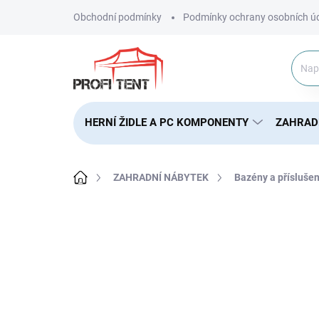
Přejít
Obchodní podmínky
Podmínky ochrany osobních ú
na
obsah
HERNÍ ŽIDLE A PC KOMPONENTY
ZAHRAD
Domů
ZAHRADNÍ NÁBYTEK
Bazény a příslušen
ZNAČKA:
BESTWAY