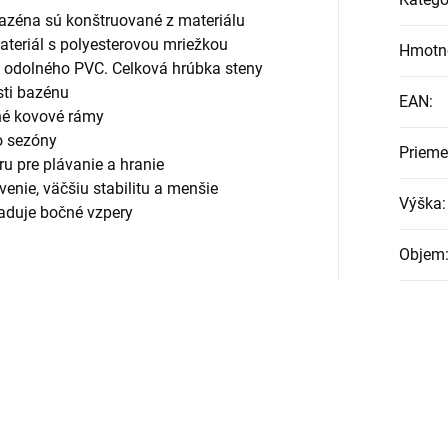
azéna sú konštruované z materiálu
ateriál s polyesterovou mriežkou
Hmotn
 odolného PVC. Celková hrúbka steny
sti bazénu
EAN
:
lné kovové rámy
o sezóny
Prieme
ru pre plávanie a hranie
enie, väčšiu stabilitu a menšie
Výška
:
aduje bočné vzpery
Objem