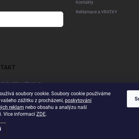
Kontakty
Reklamace a VRATKY
sobních údajů
TAKT
obchod
@
profitent.cz
oužívá soubory cookie. Soubory cookie používáme
+420770645768
S
 vašeho zážitku z procházení,
poskytování
ých reklam
nebo obsahu a analýzu naší
https://www.facebook.com/profitent.sk/
i. Více informací
ZDE
.
í