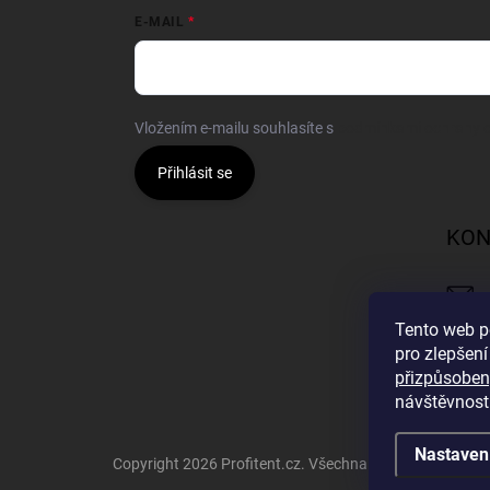
E-MAIL
Vložením e-mailu souhlasíte s
podmínkami ochrany o
Přihlásit se
KON
Tento web p
pro zlepšení
přizpůsoben
návštěvnost
Nastaven
Copyright 2026
Profitent.cz
. Všechna práva vyhrazena.