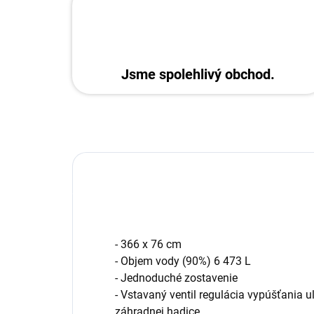
Jsme spolehlivý obchod.
- 366 x 76 cm
- Objem vody (90%) 6 473 L
- Jednoduché zostavenie
- Vstavaný ventil regulácia vypúšťania u
záhradnej hadice