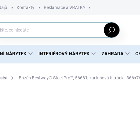
dajů
Kontakty
Reklamace a VRATKY
Hledat
NÍ NÁBYTEK
INTERIÉROVÝ NÁBYTEK
ZAHRADA
C
ství
Bazén Bestway® Steel Pro™, 56681, kartušová filtrácia, 366x
3 334 Kč
2 711 Kč bez DPH
Měrná
MOMENTÁLNĚ NEDOSTUP
cena: