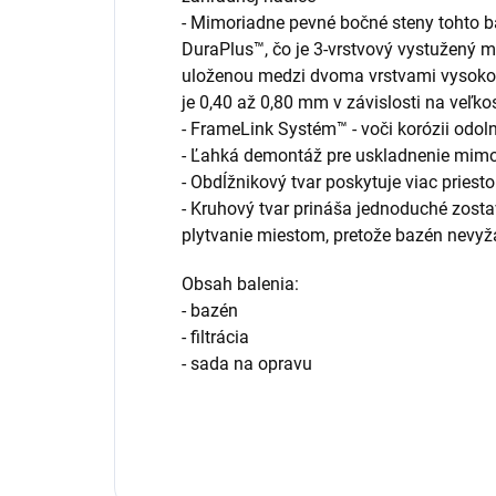
- Mimoriadne pevné bočné steny tohto b
DuraPlus™, čo je 3-vrstvový vystužený m
uloženou medzi dvoma vrstvami vysoko
je 0,40 až 0,80 mm v závislosti na veľko
- FrameLink Systém™ - voči korózii odo
- Ľahká demontáž pre uskladnenie mim
- Obdĺžnikový tvar poskytuje viac priesto
- Kruhový tvar prináša jednoduché zostav
plytvanie miestom, pretože bazén nevyž
Obsah balenia:
- bazén
- filtrácia
- sada na opravu