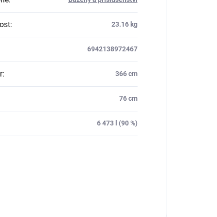
ost
:
23.16 kg
6942138972467
r
:
366 cm
76 cm
:
6 473 l (90 %)