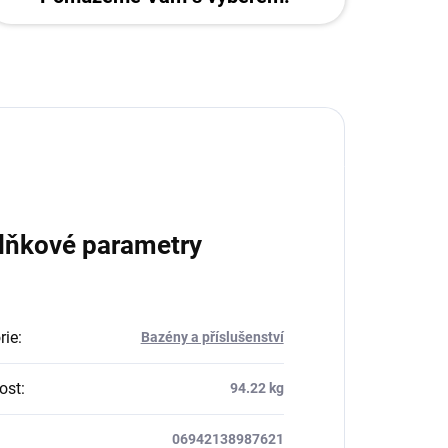
lňkové parametry
rie
:
Bazény a příslušenství
ost
:
94.22 kg
06942138987621