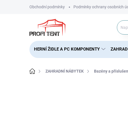
Přejít
Obchodní podmínky
Podmínky ochrany osobních ú
na
obsah
HERNÍ ŽIDLE A PC KOMPONENTY
ZAHRAD
Domů
ZAHRADNÍ NÁBYTEK
Bazény a příslušen
ZNAČKA:
BESTWAY