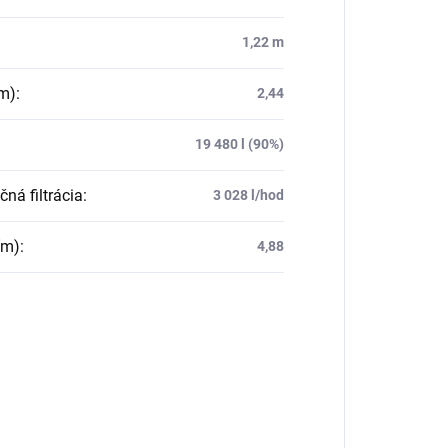
1,22 m
(m)
:
2,44
:
19 480 l (90%)
čná filtrácia
:
3 028 l/hod
(m)
:
4,88