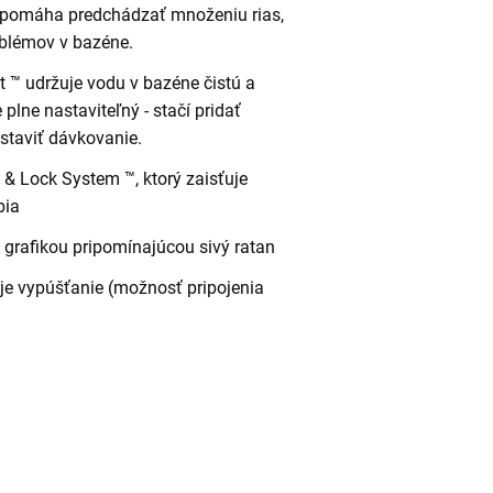
m pomáha predchádzať množeniu rias,
oblémov v bazéne.
™ udržuje vodu v bazéne čistú a
lne nastaviteľný - stačí pridať
staviť dávkovanie.
& Lock System ™, ktorý zaisťuje
bia
 grafikou pripomínajúcou sivý ratan
je vypúšťanie (možnosť pripojenia