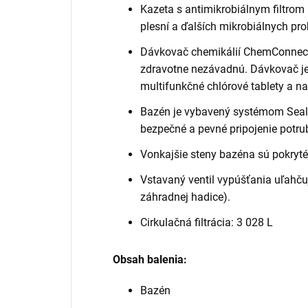
Kazeta s antimikrobiálnym filtro
plesní a ďalších mikrobiálnych pr
Dávkovač chemikálií ChemConnect 
zdravotne nezávadnú. Dávkovač je p
multifunkčné chlórové tablety a na
Bazén je vybavený systémom Seal 
bezpečné a pevné pripojenie potru
Vonkajšie steny bazéna sú pokryté
Vstavaný ventil vypúšťania uľahču
záhradnej hadice).
Cirkulačná filtrácia: 3 028 L
Obsah balenia:
Bazén