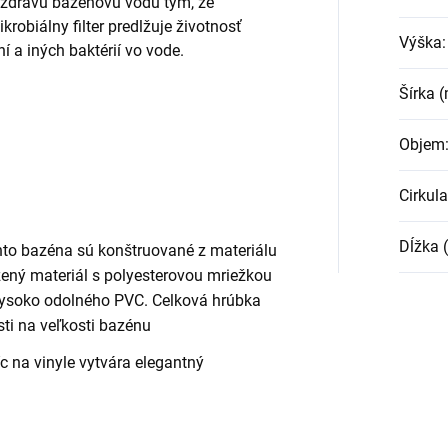
zdravú bazénovú vodu tým, že
krobiálny filter predlžuje životnosť
Výška
:
ní a iných baktérií vo vode.
Šírka 
Objem
Cirkula
Dĺžka 
to bazéna sú konštruované z materiálu
žený materiál s polyesterovou mriežkou
ysoko odolného PVC. Celková hrúbka
sti na veľkosti bazénu
íc na vinyle vytvára elegantný