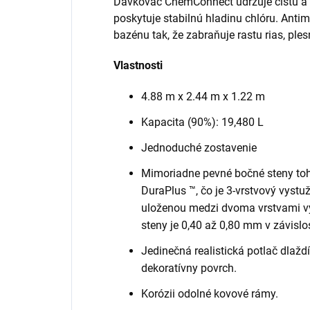
Dávkovač ChemConnect udržuje čistú a 
poskytuje stabilnú hladinu chlóru. Antimi
bazénu tak, že zabraňuje rastu rias, ples
Vlastnosti
4.88 m x 2.44 m x 1.22 m
Kapacita (90%): 19,480 L
Jednoduché zostavenie
Mimoriadne pevné bočné steny toh
DuraPlus ™, čo je 3-vrstvový vystu
uloženou medzi dvoma vrstvami v
steny je 0,40 až 0,80 mm v závislo
Jedinečná realistická potlač dlažd
dekoratívny povrch.
Korózii odolné kovové rámy.