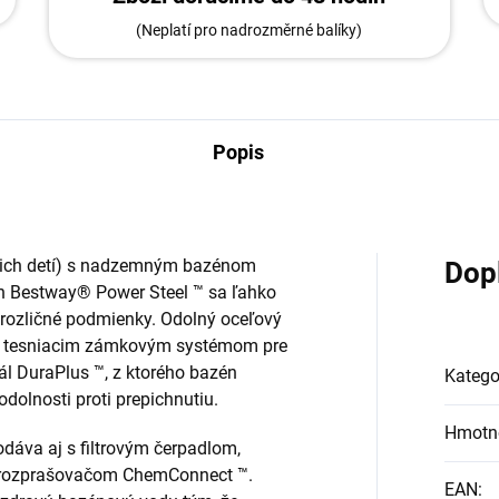
(Neplatí pro nadrozměrné balíky)
Popis
vašich detí) s nadzemným bazénom
Dop
n Bestway® Power Steel ™ sa ľahko
l rozličné podmienky. Odolný oceľový
ený tesniacim zámkovým systémom pre
ál DuraPlus ™, z ktorého bazén
Katego
odolnosti proti prepichnutiu.
Hmotn
áva aj s filtrovým čerpadlom,
rozprašovačom ChemConnect ™.
EAN
: