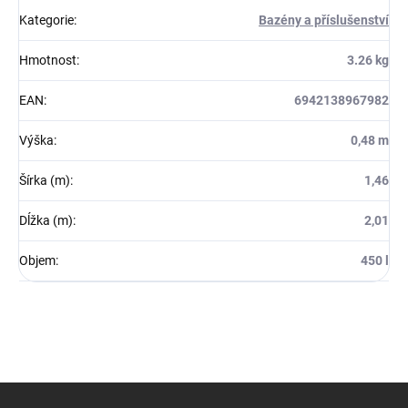
Kategorie
:
Bazény a příslušenství
Hmotnost
:
3.26 kg
EAN
:
6942138967982
Výška
:
0,48 m
Šírka (m)
:
1,46
Dĺžka (m)
:
2,01
Objem
:
450 l
Z