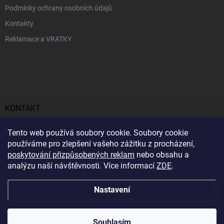
Podmínky ochrany osobních údajů
Kontakty
Reklamace a VRATKY
KONTAKT
obchod
@
profitent.cz
Tento web používá soubory cookie. Soubory cookie
používáme pro zlepšení vašeho zážitku z procházení,
+420770645768
poskytování přizpůsobených reklam
nebo obsahu a
analýzu naší návštěvnosti. Více informací
ZDE
.
https://www.facebook.com/profitent.sk/
Nastavení
Copyright 2026
Profitent.cz
. Všechna práva vyhrazena.
Souhlasím